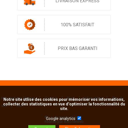
LIVRAISON EXPRESS
100% SATISFAIT
PRIX BAS GARANTI
Informations légales
Contact
Blog
Infos utiles
Plan du
Notre site utlise des cookies pour mémoriser vos informations,
collecter des statistiques en vue d’optimiser la fonctionnalité du
site
Lien
site.
© La vie moins chère
Google analytics
Réalisé par Actorielweb