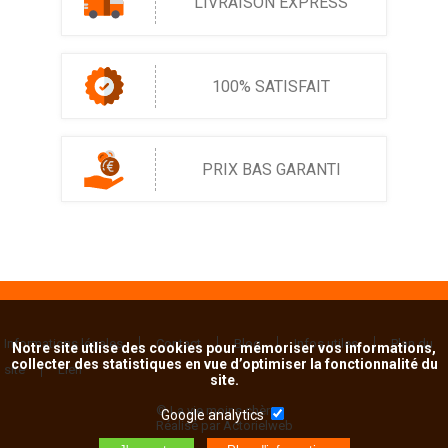
LIVRAISON EXPRESS
100% SATISFAIT
PRIX BAS GARANTI
Informations légales
Contact
Blog
Infos utiles
Plan du
Notre site utlise des cookies pour mémoriser vos informations,
collecter des statistiques en vue d’optimiser la fonctionnalité du
site
Lien
site.
© La vie moins chère
Google analytics
Réalisé par Actorielweb