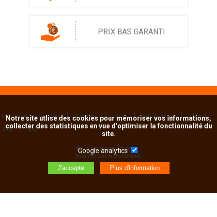
PRIX BAS GARANTI
Informations légales
Contact
Blog
Infos utiles
Plan du
Notre site utlise des cookies pour mémoriser vos informations,
collecter des statistiques en vue d’optimiser la fonctionnalité du
site
Lien
site.
© La vie moins chère
Google analytics
Réalisé par Actorielweb