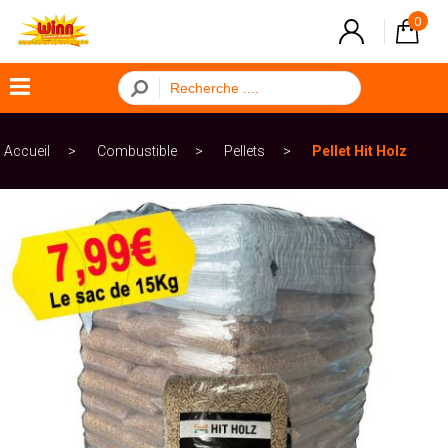
0
×
Accueil
Combustible
Pellets
Pellet Hit Holz
Menu
ACCUEIL
Combustible
Cuisine
Déco
de
fête
Déco
de
Maison