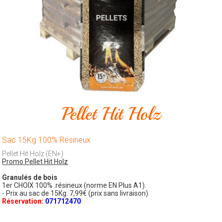
Animalerie
Outillage
Produits
ménagers
Feux
d'artifice
Pellet Hit Holz
CONTACT
Sac 15Kg 100% Résineux
Pellet Hit Holz (EN+)
Promo Pellet Hit Holz
Granulés de bois
1er CHOIX 100% .résineux (norme EN Plus A1).
- Prix au sac de 15Kg: 7,99€ (prix sans livraison)
Réservation:
071712470