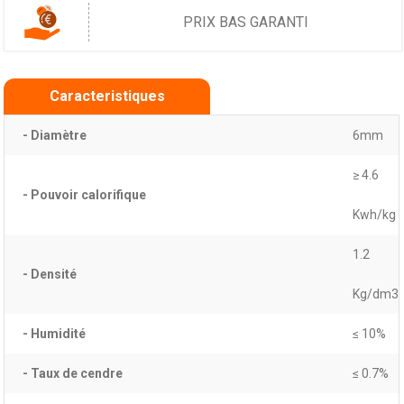
PRIX BAS GARANTI
Caracteristiques
- Diamètre
6mm
≥ 4.6
- Pouvoir calorifique
Kwh/kg
1.2
- Densité
Kg/dm3
- Humidité
≤ 10%
- Taux de cendre
≤ 0.7%